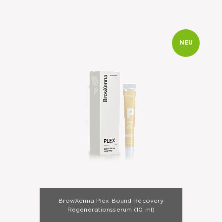
NEU
BrowXenna Plex Bound Recovery
Regenerationsserum
(10 ml)