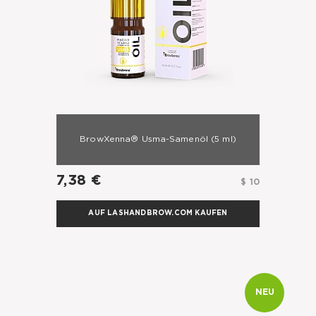
BrowXenna® Usma-Samenöl
(5 ml)
7,38 €
$ 10
AUF LASHANDBROW.COM KAUFEN
NEU