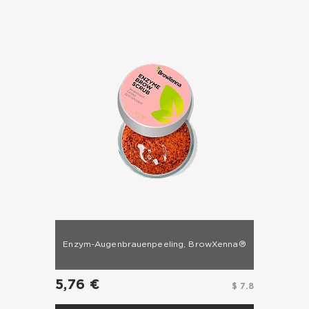
Enzym-Augenbrauenpeeling, BrowXenna®
5,76 €
$ 7.8