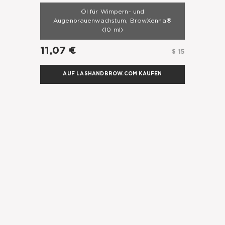
Öl für Wimpern- und
Augenbrauenwachstum, BrowXenna®
(10 ml)
11,07 €
$ 15
AUF LASHANDBROW.COM KAUFEN
Land
Alle Länder