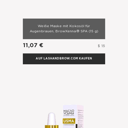
Weiße Maske mit Kokosöl für
Augenbrauen, BrowXenna® SPA
(15 g)
11,07 €
$ 15
AUF LASHANDBROW.COM KAUFEN