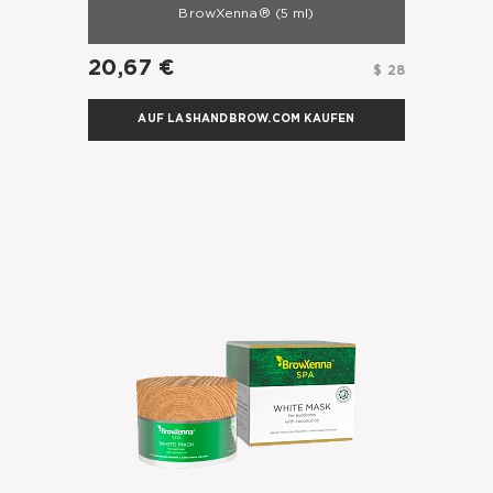
BrowXenna®
(5 ml)
20,67 €
$ 28
AUF LASHANDBROW.COM KAUFEN