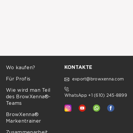
https://www.lashandbrow.bg
Vertriebspartner
Lash & brow Academy France
France, Asnières sur Seine, Bernard Jugault 7
https://www.lash-and-brow.fr/collections/sourcils-
browxenna/
KONTAKTE
Wo kaufen?
Für Profis
export@browxenna.com
Vertriebspartner
Wie wird man Teil
BrowXenna Polska
WhatsApp +1 (610) 245‑8899
des BrowXenna®-
Brow Henna Polska Sp. z o.o. ul. Ks. Biskupa Herberta
Teams
Bednorza 49/1 40-384 Katowice
https://browhennapolska.pl/
BrowXenna®
Markentrainer
Zusammenarbeit