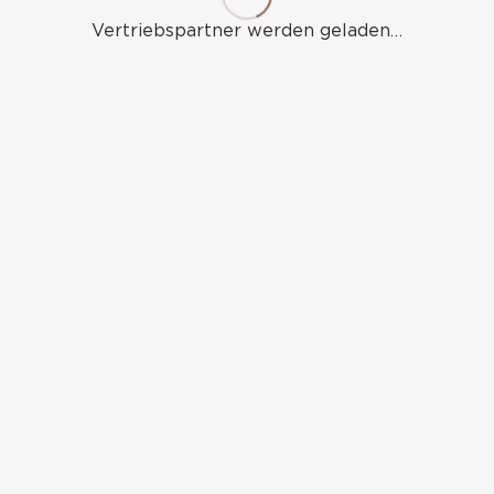
Vertriebspartner werden geladen…
Alle Städte
Vertriebspartner
MIRACULOUS Beauty Shop
Meilen Switzerland
https://miraculousbeautyshop.ch/de_CH/c/Brow-
Xenna/41
Vertriebspartner
Volume lashes Bulgaria
Bulgaria, Sofia, Ivan Kolev 7a