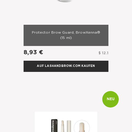
Protector Brow Guard, BrowXenna®
(15 ml)
8,93 €
$ 12.1
AUF LASHANDBROW.COM KAUFEN
NEU