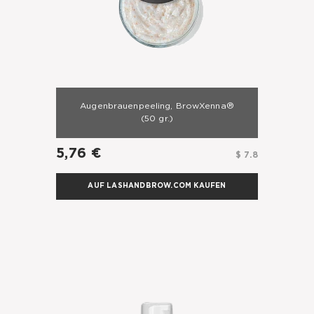
Augenbrauenpeeling, BrowXenna®
(50 gr.)
5,76 €
$ 7.8
AUF LASHANDBROW.COM KAUFEN