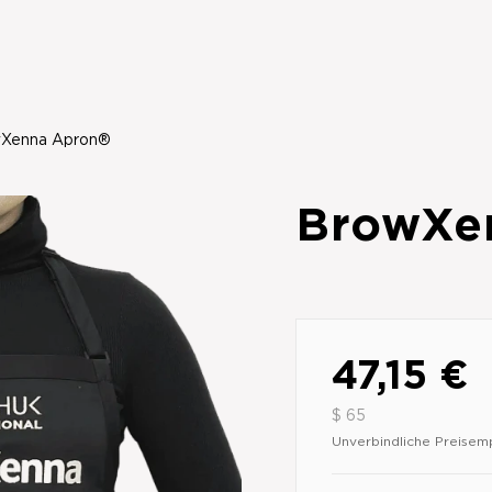
Xenna Apron®
BrowXe
47,15 €
$ 65
Unverbindliche Preisem