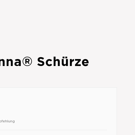
nna® Schürze
pfehlung