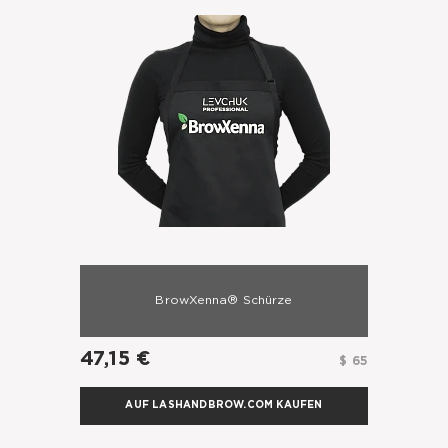
BrowXenna® Schürze
47,15 €
$ 65
AUF LASHANDBROW.COM KAUFEN