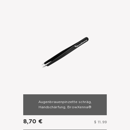
Augenbrauenpinzette schräg,
Handschärfung, BrowXenna®
8,70 €
$ 11.99