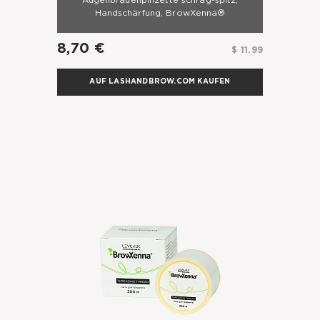
Augenbrauenpinzette schräg-spitz,
Handschärfung, BrowXenna®
8,70 €
$ 11.99
AUF LASHANDBROW.COM KAUFEN