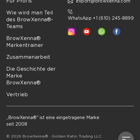
Für Profis
export@browxenna.com
Wie wird man Teil
WhatsApp +1 (610) 245‑8899
des BrowXenna®-
Teams
BrowXenna®
Markentrainer
Zusammenarbeit
Die Geschichte der
Marke
BrowXenna®
Vertrieb
„BrowXenna®" ist eine eingetragene Marke
seit 2008
© 2026 BrowXenna® · Golden Ratio Trading LLC,