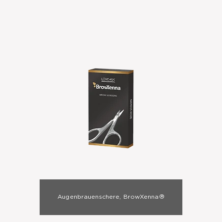
Augenbrauenschere, BrowXenna®