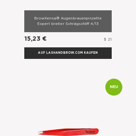
BrowXenna® Augenbrauenpinzette
Expert breiter Schrägschliff 4/13
15,23 €
$ 21
AUF LASHANDBROW.COM KAUFEN
NEU