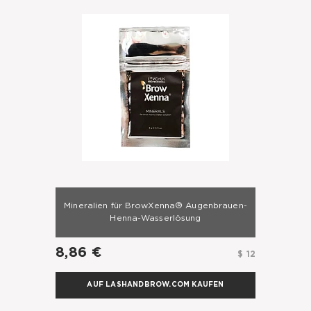
Mineralien für BrowXenna® Augenbrauen-
Henna-Wasserlösung
8,86 €
$ 12
AUF LASHANDBROW.COM KAUFEN