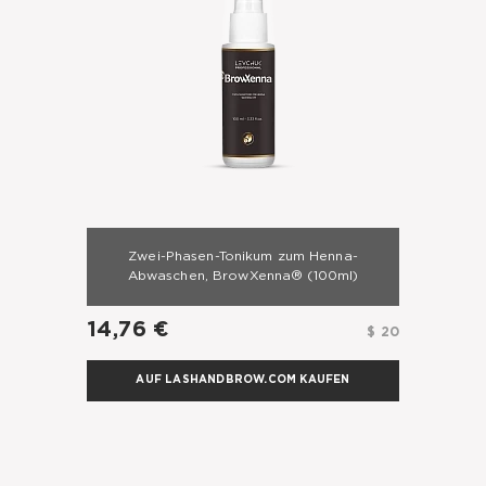
Zwei-Phasen-Tonikum zum Henna-
Abwaschen, BrowXenna®
(100ml)
14,76 €
$ 20
AUF LASHANDBROW.COM KAUFEN