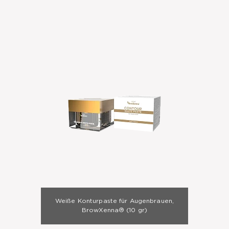
Weiße Konturpaste für Augenbrauen,
BrowXenna®
(10 gr)