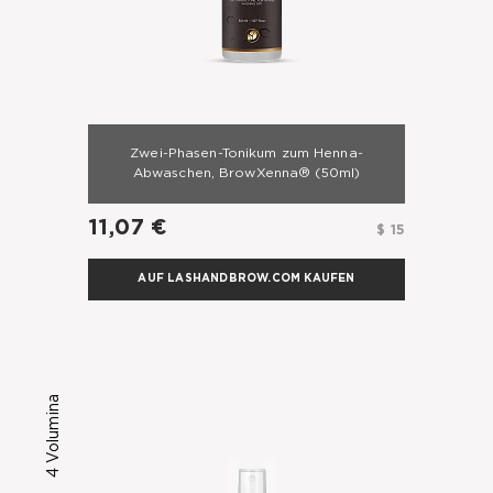
Zwei-Phasen-Tonikum zum Henna-
Abwaschen, BrowXenna®
(50ml)
11,07 €
$ 15
AUF LASHANDBROW.COM KAUFEN
4 Volumina