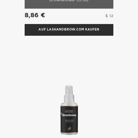
BrowXenna®
(15 ml)
8,86 €
$ 12
AUF LASHANDBROW.COM KAUFEN