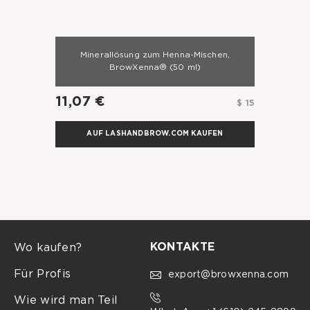
Minerallösung zum Henna-Mischen,
BrowXenna®
(50 ml)
11,07 €
$ 15
AUF LASHANDBROW.COM KAUFEN
KONTAKTE
Wo kaufen?
Für Profis
export@browxenna.com
Wie wird man Teil