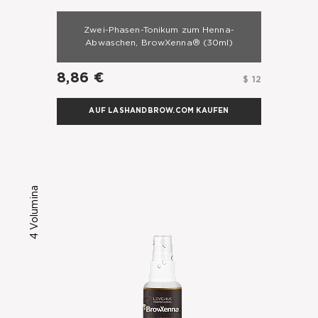
Zwei-Phasen-Tonikum zum Henna-
Abwaschen, BrowXenna®
(30ml)
8,86 €
$ 12
AUF LASHANDBROW.COM KAUFEN
4 Volumina