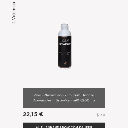
4 Volumina
Zwei-Phasen-Tonikum zum Henna-
Abwaschen, BrowXenna®
(200ml)
22,15 €
$ 30
AUF LASHANDBROW.COM KAUFEN