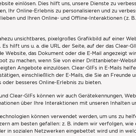
bsite einlösen. Dies hilft uns, unsere Dienste zu verbes
en, Ihr Online-Erlebnis zu personalisieren und zu verb
rlieben und Ihren Online- und Offline-Interaktionen (z. 
 nahezu unsichtbares, pixelgroßes Grafikbild auf einer
. Es hilft uns u. a. die URL der Seite, auf der das Clear-
e Website, das Dokument oder die E-Mail angezeigt wir
ot zu machen, wenn Sie von einer Drittanbieter-Websit
igten Angebote einzulösen. Clear-GIFs in E-Mails helfe
tätigen, einschließlich der E-Mails, die Sie an Freunde 
s oder besseres Online-Erlebnis zu bieten.
s und Clear-GIFs können wir auch Gerätekennungen, We
tionen über Ihre Interaktionen mit unseren Inhalten 
echnologien können verwendet werden, um uns zu helfe
ern am besten gefallen: z. B. indem wir verfolgen, wie 
r in sozialen Netzwerken eingebettet wird und in welc