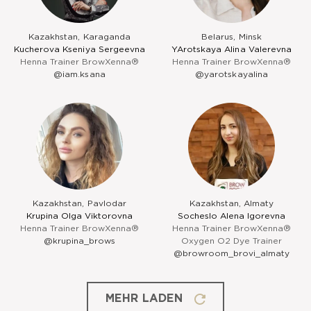
Kazakhstan, Karaganda
Belarus, Minsk
Kucherova Kseniya Sergeevna
YArotskaya Alina Valerevna
Henna Trainer BrowXenna®
Henna Trainer BrowXenna®
@iam.ksana
@yarotskayalina
Kazakhstan, Pavlodar
Kazakhstan, Almaty
Krupina Olga Viktorovna
Socheslo Alena Igorevna
Henna Trainer BrowXenna®
Henna Trainer BrowXenna®
@krupina_brows
Oxygen O2 Dye Trainer
@browroom_brovi_almaty
MEHR LADEN