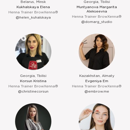
Belarus, Minsk
Georgia, Tbilisi
Kukhalskaya Elena
Muntyanova Margarita
Alekseevna
Henna Trainer BrowXenna®
Henna Trainer BrowXenna®
@helen_kuhalskaya
@domarg_studio
Georgia, Tbilisi
Kazakhstan, Almaty
Korsun Kristina
Evgeniya Em
Henna Trainer BrowXenna®
Henna Trainer BrowXenna®
@christinecorsun
@embrow.me